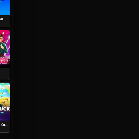
nd
Leprechaun's Luck_ Cash Collect_ Megaways