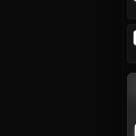
Fu** 
Mi** 
Ty** 
Er** 
Aq** 
Yn** 
Gl** 
Zd** 
Pn** 
Rs** 
Wn** 
Xy** 
Br** 