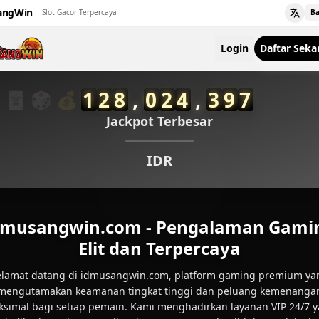
penarikan sukses 1.500.000 IDR
angWin
Slot Gacor Terpercaya
B
baru saja menarik 500.000 IDR
menerima bonus 100.000 IDR
Login
Daftar Seka
* menang jackpot 2.000.000 IDR
penarikan sukses 750.000 IDR
Menang Besar di
baru saja menarik 300.000 IDR
1
2
8
,
1
0
7
,
1
2
2
 🃏 🎲 💰 🏆
musangwin slot
menerima bonus 50.000 IDR
Jackpot Terbesar
menang jackpot 5.000.000 IDR
penarikan sukses 1.200.000 IDR
IDR
baru saja menarik 400.000 IDR
menerima bonus 200.000 IDR
menang jackpot 1.000.000 IDR
penarikan sukses 800.000 IDR
dmusangwin.com - Pengalaman Gami
baru saja menarik 600.000 IDR
Elit dan Terpercaya
menerima bonus 75.000 IDR
menang jackpot 3.500.000 IDR
elamat datang di idmusangwin.com, platform gaming premium ya
penarikan sukses 2.500.000 IDR
mengutamakan keamanan tingkat tinggi dan peluang kemenanga
baru saja menarik 150.000 IDR
simal bagi setiap pemain. Kami menghadirkan layanan VIP 24/7 
menerima bonus 100.000 IDR