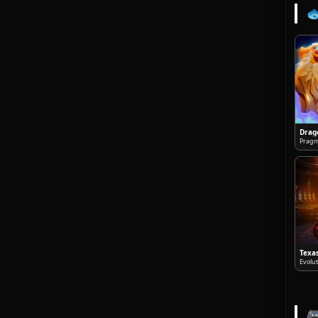

Drag
Pragm
Texa
Evolu
