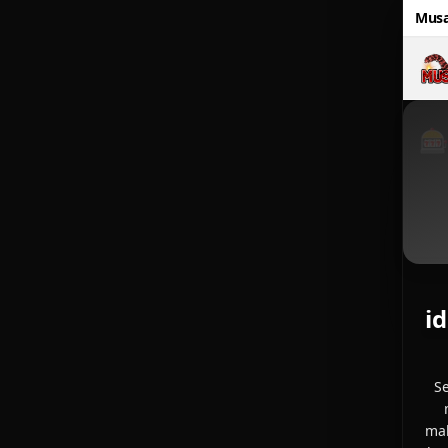
Bu** 
Mus
An** 
Ri** 
Siti*
Ag** 
elamat Datang
De** 
🎰
ngwin.com
Ku** 
Fa** 
Me** 
Ba** 
Lu** 
He** 
Yo** 
i
Pu** 
Ra** 
Wi** 
S
Za** 
Ga** 
mak
Na** 