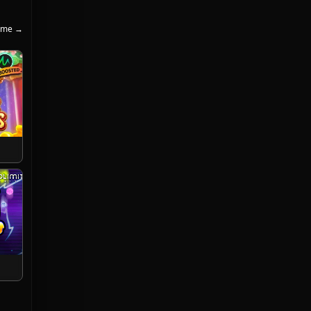
ame →