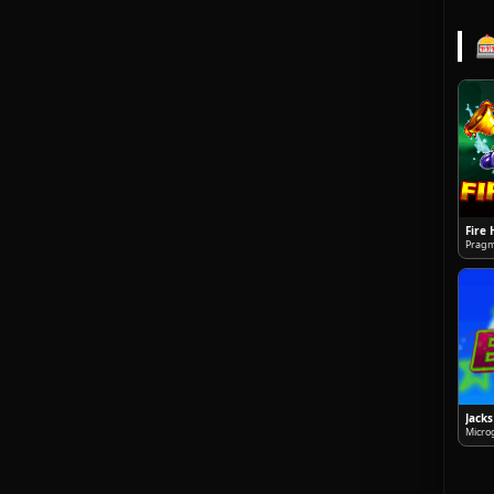

Fire 
Pragm
Jack
Micro