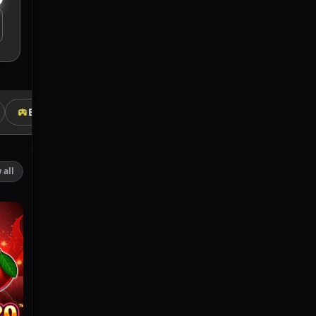
E-Sport
 all