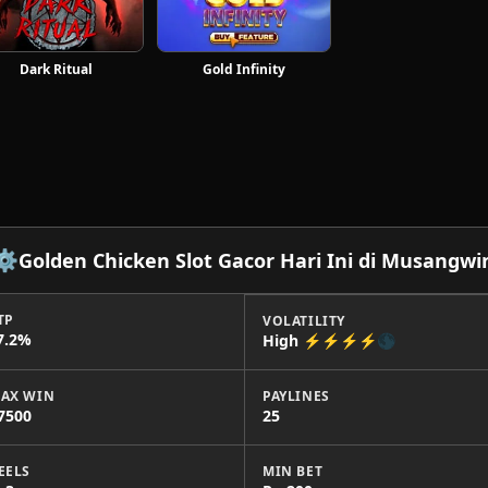
Dark Ritual
Gold Infinity
⚙️
Golden Chicken Slot Gacor Hari Ini di Musangwi
TP
VOLATILITY
7.2%
High ⚡⚡⚡⚡🌑
AX WIN
PAYLINES
7500
25
EELS
MIN BET