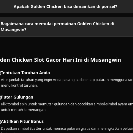
Apakah Golden Chicken bisa dimainkan di ponsel?
Bagaimana cara memulai permainan Golden Chicken di
Musangwin?
den Chicken Slot Gacor Hari Ini di Musangwin
Tentukan Taruhan Anda
Atur jumlah taruhan yang ingin Anda pasang pada setiap putaran menggunaka
menu kontrol taruhan.
Putar Gulungan
Klik tombol spin untuk memutar gulungan dan cocokkan simbol-simbol ayam e
untuk meraih kemenangan.
Aktifkan Fitur Bonus
Dapatkan simbol Scatter untuk memicu putaran gratis dan meningkatkan pelua