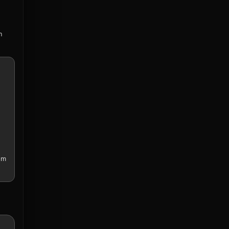
n
lam