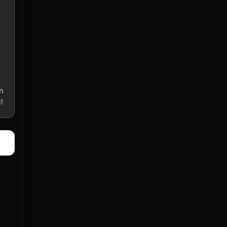
h
n
!