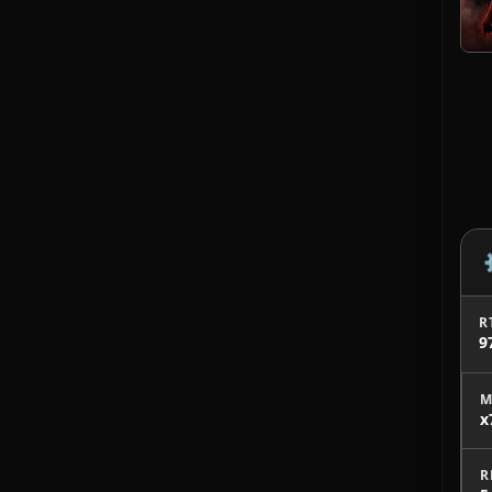
R
9
M
x
R