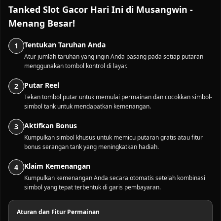
Tanked Slot Gacor Hari Ini di Musangwin -
Menang Besar!
Tentukan Taruhan Anda
1
Atur jumlah taruhan yang ingin Anda pasang pada setiap putaran
menggunakan tombol kontrol di layar.
Putar Reel
2
Tekan tombol putar untuk memulai permainan dan cocokkan simbol-
simbol tank untuk mendapatkan kemenangan.
Aktifkan Bonus
3
Kumpulkan simbol khusus untuk memicu putaran gratis atau fitur
bonus serangan tank yang meningkatkan hadiah.
Klaim Kemenangan
4
Kumpulkan kemenangan Anda secara otomatis setelah kombinasi
simbol yang tepat terbentuk di garis pembayaran.
Aturan dan Fitur Permainan