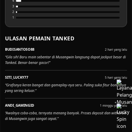
4
3
2
1
ULASAN PEMAIN TANKED
BUDISANTOSO88
2 hari yang lalu
“Gila sih! Baru main sebentar di Musangwin langsung dapat jackpot besar di
Tanked. Benar-benar gacor!”
SITI_LUCKY77
5 hari yang lalu
“Grafisnya keren banget dan gameplay-nya seru. Paling suka fitur bonusnya
yang sering keluar.”
ANDI_GAMINGID
1 minggu yang lalu
“Awalnya coba-coba, ternyata menang banyak. Proses deposit dan withdraw
di Musangwin juga sangat cepat.”